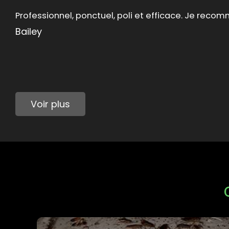
Intervention « éclair » et très professionnelle Très
explications Je recommande
Vanina Hochart
Voir plus