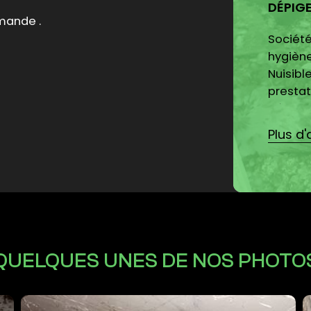
DÉPIG
 bon accueil et disponible pour les
Société
hygiène
Nuisibl
prestat
dépigeo
Plus d'
QUELQUES UNES DE NOS PHOTO