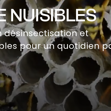
 NUISIBLES
n désinsectisation et
bles pour un quotidien pa