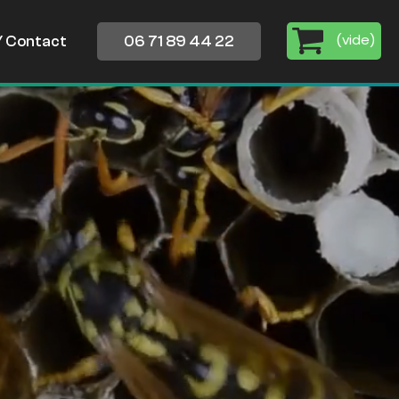
(
vide
)
/ Contact
06 71 89 44 22