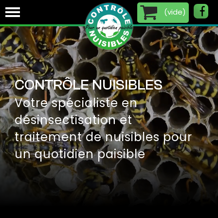
(
vide
)
CONTRÔLE NUISIBLES
Votre spécialiste en
désinsectisation et
traitement de nuisibles pour
un quotidien paisible