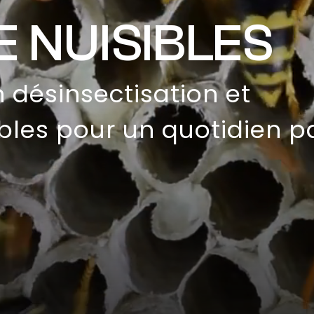
 NUISIBLES
n désinsectisation et
bles pour un quotidien pa