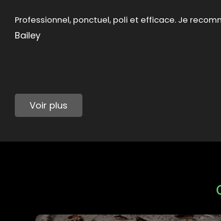
Intervention « éclair » et très professionnelle Très
explications Je recommande
Vanina Hochart
Voir plus