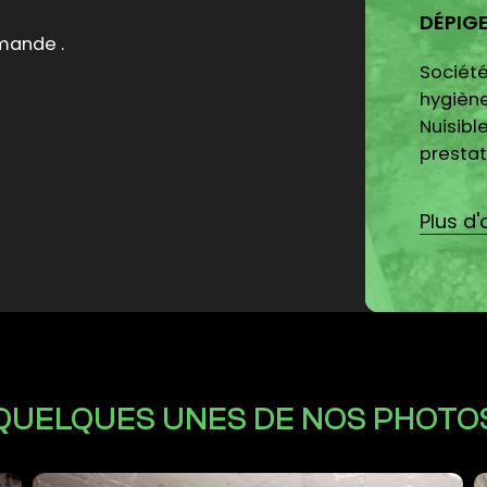
DÉPIG
 bon accueil et disponible pour les
Société
hygiène
Nuisibl
prestat
dépigeo
Plus d'
QUELQUES UNES DE NOS PHOTO