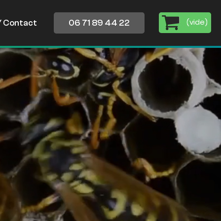
(
vide
)
/ Contact
06 71 89 44 22